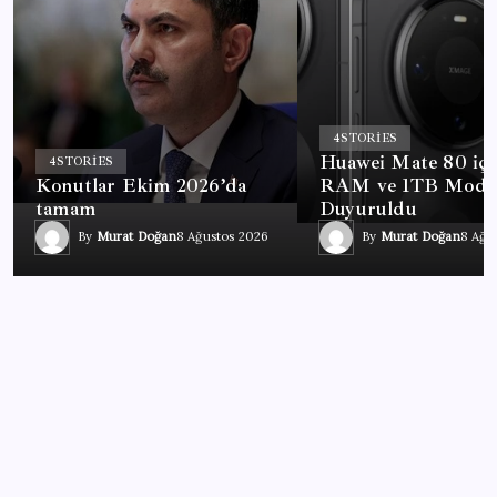
4
STORIES
Huawei Mate 80 iç
4
STORIES
Konutlar Ekim 2026’da
RAM ve 1TB Mode
tamam
Duyuruldu
By
Murat Doğan
8 Ağustos 2026
By
Murat Doğan
8 Ağu