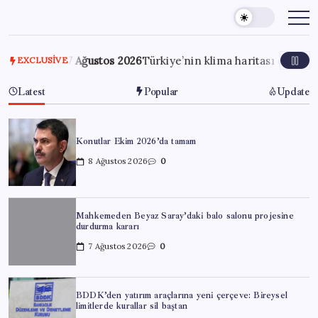
Skip
to
content
7 Ağustos 2026
Türkiye’nin klima haritası değişti
7 Ağ
EXCLUSIVE
Latest
Popular
Update
Konutlar Ekim 2026’da tamam
8 Ağustos 2026
0
Mahkemeden Beyaz Saray’daki balo salonu projesine
durdurma kararı
7 Ağustos 2026
0
BDDK’den yatırım araçlarına yeni çerçeve: Bireysel
limitlerde kurallar sil baştan