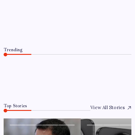
EĞITIM
Konutlar Ekim 2026’da tamam
By
Murat Doğan
8 Ağustos 2026
Trending
Konutlar Ekim 2026’da tamam
8 Ağustos 2026
0
Top Stories
View All Stories